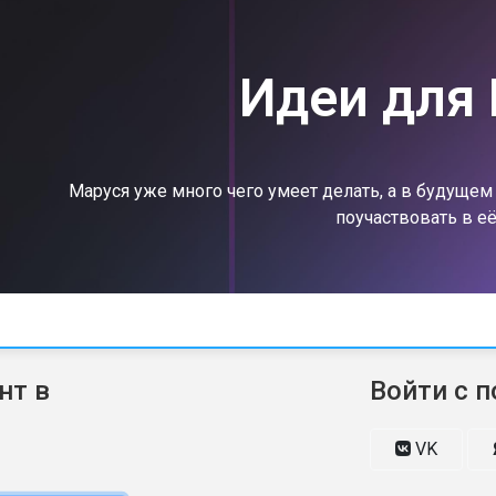
Идеи для
Маруся уже много чего умеет делать, а в будуще
поучаствовать в её
нт в
Войти с 
VK