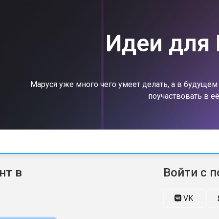
Идеи для
Маруся уже много чего умеет делать, а в будуще
поучаствовать в её
нт в
Войти с 
VK